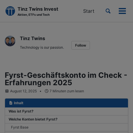
Tinz Twins Invest
Toggle
Start
Men
Aktien, ETFs und Tech
search
ein-
Skip
Skip
Skip
to
to
to
Tinz Twins
primary
content
footer
Follow
navigation
Technology is our passion.
Fyrst-Geschäftskonto im Check -
Erfahrungen 2025
August 12, 2025
7 Minuten zum lesen
Inhalt
Was ist Fyrst?
Welche Konten bietet Fyrst?
Fyrst Base