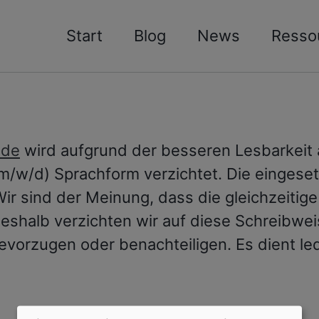
Start
Blog
News
Resso
.de
wird aufgrund der besseren Lesbarkeit 
(m/w/d) Sprachform verzichtet. Die eingese
 Wir sind der Meinung, dass die gleichzeiti
deshalb verzichten wir auf diese Schreibwei
rzugen oder benachteiligen. Es dient ledi