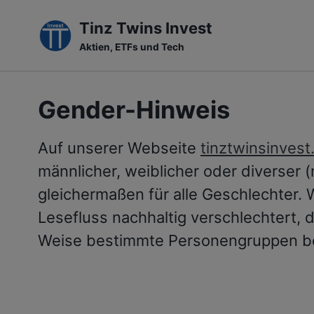
Tinz Twins Invest
Aktien, ETFs und Tech
Skip
Skip
Skip
to
to
to
Gender-Hinweis
primary
content
footer
navigation
Auf unserer Webseite
tinztwinsinvest
männlicher, weiblicher oder diverser 
gleichermaßen für alle Geschlechter.
Lesefluss nachhaltig verschlechtert, 
Weise bestimmte Personengruppen bevo