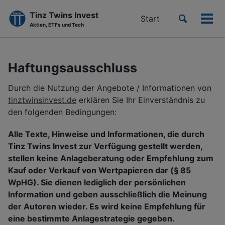
Tinz Twins Invest
Toggle
Start
Men
Aktien, ETFs und Tech
search
ein-
Skip
Skip
Skip
to
to
to
Haftungsausschluss
primary
content
footer
navigation
Durch die Nutzung der Angebote / Informationen von
tinztwinsinvest.de
erklären Sie Ihr Einverständnis zu
den folgenden Bedingungen:
Alle Texte, Hinweise und Informationen, die durch
Tinz Twins Invest zur Verfügung gestellt werden,
stellen keine Anlageberatung oder Empfehlung zum
Kauf oder Verkauf von Wertpapieren dar (§ 85
WpHG). Sie dienen lediglich der persönlichen
Information und geben ausschließlich die Meinung
der Autoren wieder. Es wird keine Empfehlung für
eine bestimmte Anlagestrategie gegeben.