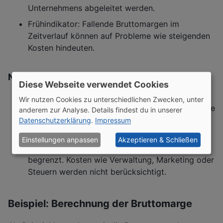
Unternehmens abgeleitet werden.
Frühindikator: Fallende Bruttomargen im
Zeitverlauf können auf Probleme wie steigenden
Kosten hindeuten.
Nachteile
Diese Webseite verwendet Cookies
Der Vergleich zwischen verschiedenen Branchen
Wir nutzen Cookies zu unterschiedlichen Zwecken, unter
ist schwierig, da die Bruttomarge je nach Branche
anderem zur Analyse. Details findest du in unserer
variiert.
Datenschutzerklärung
.
Impressum
Die Aussagekraft in Bezug auf die
Einstellungen anpassen
Akzeptieren & Schließen
Gesamtprofitabilität eines Unternehmens ist
begrenzt. Kosten wie Verwaltung, Marketing oder
Steuern werden nicht berücksichtigt.
Beispiel: Berechnung der Bruttomarge