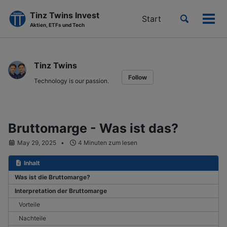
Tinz Twins Invest
Toggle
Start
Men
Aktien, ETFs und Tech
search
ein-
Skip
Skip
Skip
to
to
to
Tinz Twins
primary
content
footer
Follow
navigation
Technology is our passion.
Bruttomarge - Was ist das?
May 29, 2025
4 Minuten zum lesen
Inhalt
Was ist die Bruttomarge?
Interpretation der Bruttomarge
Vorteile
Nachteile