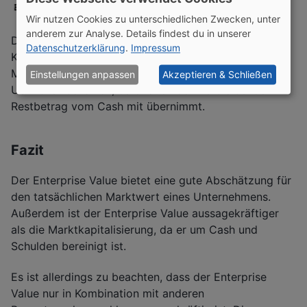
Wir nutzen Cookies zu unterschiedlichen Zwecken, unter
anderem zur Analyse. Details findest du in unserer
Der tatsächliche Unternehmenswert (bestehend aus
Datenschutzerklärung
.
Impressum
Kundenkontakten und Technologie) beträgt also 1,75
Mrd. US-Dollar. Der Investor müsste allerdings 2 Mrd.
Einstellungen anpassen
Akzeptieren & Schließen
US-Dollar bezahlen, da er auch den verbleibenden
Restbetrag vom Cash mit übernimmt.
Fazit
Der Enterprise Value bietet eine gute Abschätzung für
den tatsächlichen Marktwert eines Unternehmens.
Außerdem ist der Enterprise Value aussagekräftiger
als die Marktkapitalisierung, da er um Cash und
Schulden bereinigt ist.
Es ist allerdings zu beachten, dass der Enterprise
Value nur in Kombination mit anderen