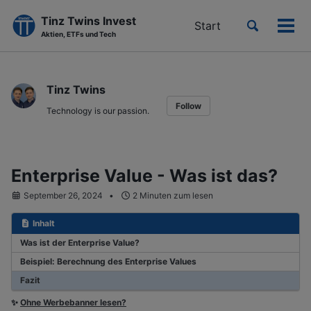
Tinz Twins Invest
Toggle
Start
Men
Aktien, ETFs und Tech
search
ein-
Skip
Skip
Skip
to
to
to
Tinz Twins
primary
content
footer
Follow
navigation
Technology is our passion.
Enterprise Value - Was ist das?
September 26, 2024
2 Minuten zum lesen
Inhalt
Was ist der Enterprise Value?
Beispiel: Berechnung des Enterprise Values
Fazit
✨
Ohne Werbebanner lesen?