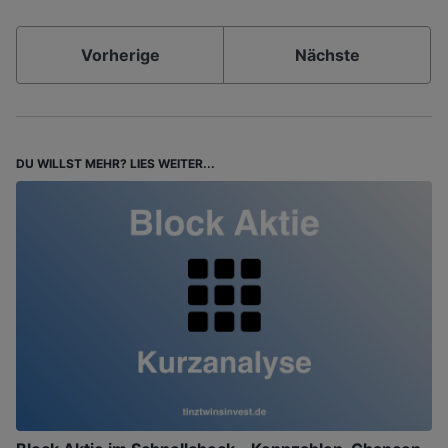
Vorherige
Nächste
DU WILLST MEHR? LIES WEITER...