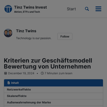
Tinz Twins Invest
Toggle
Start
Men
Aktien, ETFs und Tech
search
ein-
Skip
Skip
Skip
to
to
to
Tinz Twins
primary
content
footer
Follow
navigation
Technology is our passion.
Kriterien zur Geschäftsmodell
Bewertung von Unternehmen
December 19, 2024
7 Minuten zum lesen
Inhalt
Netzwerkeffekte
Skaleneffekte
Außenwahrnehmung der Marke