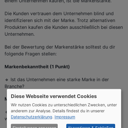
einem Unternehmen kaufen, ist die Markenstärke.
Die Kunden vertrauen dem Unternehmen blind und
identifizieren sich mit der Marke. Trotz alternativen
Produkten kaufen die Kunden ausschließlich bei diesen
Unternehmen.
Bei der Bewertung der Markenstärke solltest du dir
folgende Fragen stellen:
Markenbekanntheit (1 Punkt)
🔹 Ist das Unternehmen eine starke Marke in der
Branche?
Diese Webseite verwendet Cookies
Markenwahrnehmung (1 Punkt)
Wir nutzen Cookies zu unterschiedlichen Zwecken, unter
anderem zur Analyse. Details findest du in unserer
🔹 Wird die Marke in der Gesellschaft positiv
Datenschutzerklärung
.
Impressum
wahrgenommen?
Einstellungen anpassen
Akzeptieren & Schließen