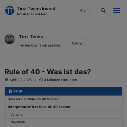
Tinz Twins Invest
Toggle
Start
Men
Aktien, ETFs und Tech
search
ein-
Skip
Skip
Skip
to
to
to
Tinz Twins
primary
content
footer
Follow
navigation
Technology is our passion.
Rule of 40 - Was ist das?
April 23, 2025
4 Minuten zum lesen
Inhalt
Was ist der Rule-of-40 Score?
Interpretation des Rule-of-40 Scores
Vorteile
Nachteile