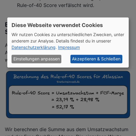
Rule-of-40 Score verfälscht wird.
Beispiel: Berechnung des Rule-of-40
Diese Webseite verwendet Cookies
Scores
Wir nutzen Cookies zu unterschiedlichen Zwecken, unter
anderem zur Analyse. Details findest du in unserer
Als Beispiel betrachten wir den Rule-of-40 Score der
Datenschutzerklärung
.
Impressum
Atlassian Aktie zum 18.04.2025. Die Berechnung sieht
Einstellungen anpassen
Akzeptieren & Schließen
wie folgt aus:
Wir berechnen die Summe aus dem Umsatzwachstum