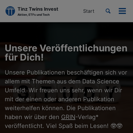
Tinz Twins Invest
Toggle
Start
Men
Aktien, ETFs und Tech
search
ein-
Skip
Skip
Skip
to
to
to
primary
content
footer
Unsere Veröffentlichungen
navigation
für Dich!
Unsere Publikationen beschäftigen sich vor
allem mit Themen aus dem Data Science
Umfeld. Wir freuen uns sehr, wenn wir Dir
mit der einen oder anderen Publikation
weiterhelfen können. Die Publikationen
haben wir über den
GRIN
-Verlag*
veröffentlicht. Viel Spaß beim Lesen! 🤓🤓